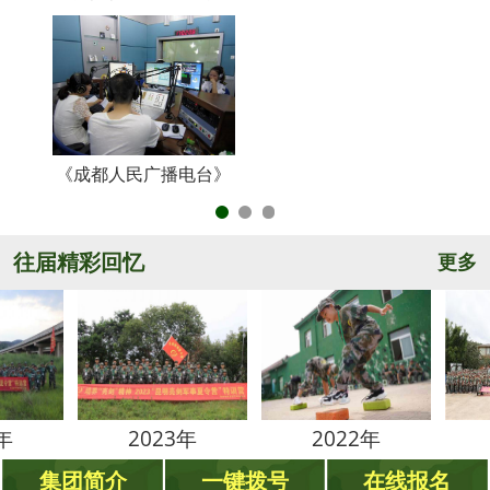
《成都人民广播电台》
央
往届精彩回忆
更多
2023年
2022年
2021
集团简介
一键拨号
在线报名