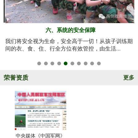
五、规范的军训基地
期
亮剑军事夏令营的训练基地训练设施设备齐全，军事
氛围浓厚，后勤保障完善，管理规范安全，纪...
荣誉资质
更多
中央媒体《中国军网》
《