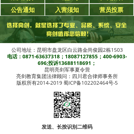
公告通知
入营须知
营员投票
公司地址：昆明市盘龙区白云路金尚俊园2栋1503
电话：0871-63637318；18087127855；400-6903-
696;投诉13688118691；
昆明亮剑军事夏令营
亮剑教育集团法律顾问：四川君合律师事务所
版权所有2014-2019 蜀ICP备102202464号-5
发送、长按识别二维码