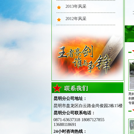
2013年风采
2025年风采：敬礼
2012年风采
2025年风采：大合照
亮
昆明分公司地址：
剑
专
昆明市盘龙区白云路金尚俊园2栋15楼
心
志
昆明分公司联系电话：
师
0871-63637318 18087127855
2025年风采：圆木意志训练
13688118691
24小时咨询热线：