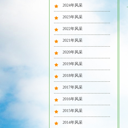
2024年风采
2023年风采
2022年风采
2025年风采：障碍训练
2021年风采
2020年风采
2019年风采
2018年风采
2017年风采
2025年风采：魔鬼训练
2016年风采
2015年风采
2014年风采