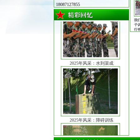
18087127855
我
子
行
小
一
2025年风采：水到渠成
2025年风采：障碍训练