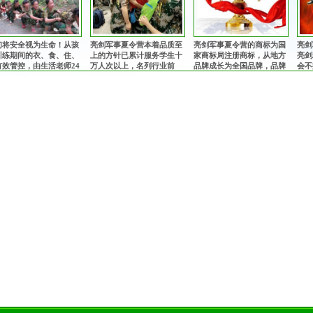
们将安全视为生命！从孩
亮剑军事夏令营本着品质至
亮剑军事夏令营的商标为国
亮剑
训练期间的衣、食、住、
上的方针已累计服务学生十
家商标局注册商标，从地方
亮剑
有效管控，由生活老师24
万人次以上，名列行业前
品牌成长为全国品牌，品牌
会不
时监护，并在入营前为每
茅！获得家长与学生的充分
知名度和影响力与日俱增，
诠释
位孩子购买保险。
肯定和赞誉，让全国的孩子
安全、正规，值得信赖！
亿万
都能在不同的城市参加亮剑
军事夏令营！