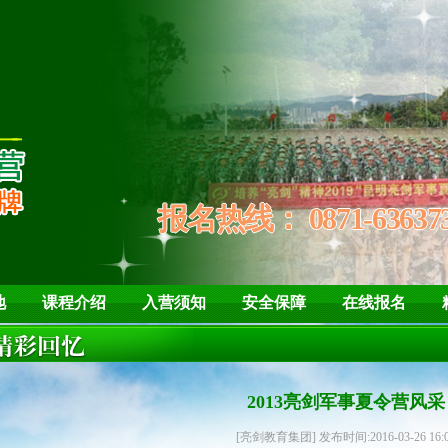
培养孩子“亮剑”精
学会
报名热线：
0871-63637
地
课程介绍
入营须知
安全保障
在线报名
2013亮剑军事夏令营风采
[亮剑教育集团] 发布时间:2016-03-26 16: