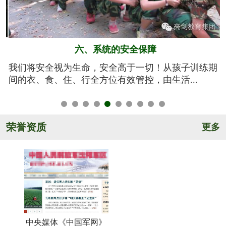
五、规范的军训基地
期
亮剑军事夏令营的训练基地训练设施设备齐全，军事
氛围浓厚，后勤保障完善，管理规范安全，纪...
荣誉资质
更多
中央媒体《中国军网》
《