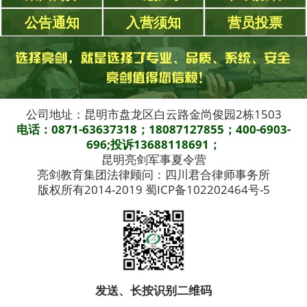
公告通知
入营须知
营员投票
公司地址：昆明市盘龙区白云路金尚俊园2栋1503
电话：0871-63637318；18087127855；400-6903-
696;投诉13688118691；
昆明亮剑军事夏令营
亮剑教育集团法律顾问：四川君合律师事务所
版权所有2014-2019 蜀ICP备102202464号-5
发送、长按识别二维码