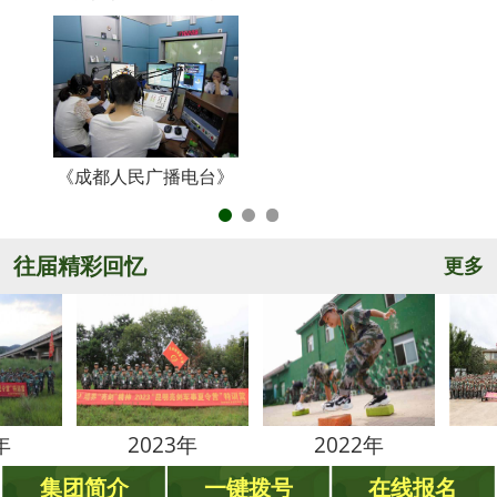
《成都人民广播电台》
央
往届精彩回忆
更多
2023年
2022年
2021
集团简介
一键拨号
在线报名