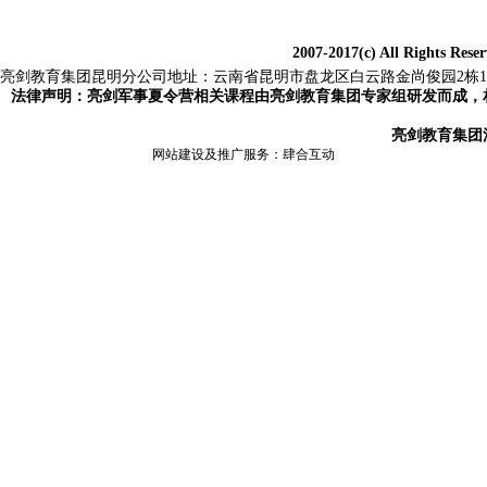
2007-2017(c) All Rights Res
亮剑教育集团
昆明分公司地址：云南省昆明市盘龙区白云路金尚俊园2栋1503，电话：0
法律声明：亮剑军事夏令营相关课程由亮剑教育集团专家组研发而成，
亮剑教育集团
网站建设及推广服务：
肆合互动