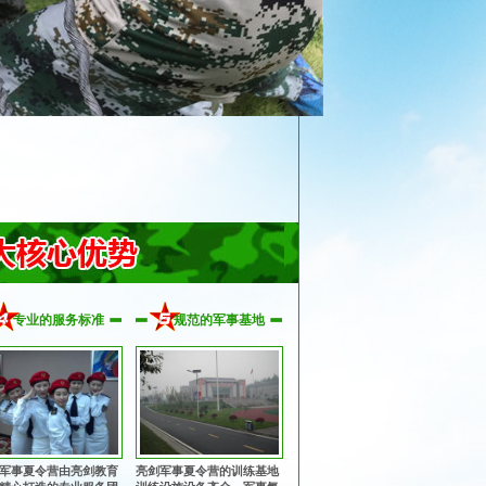
专业的服务标准
规范的军事基地
军事夏令营由亮剑教育
亮剑军事夏令营的训练基地