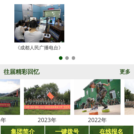
《成都人民广播电台》
央
往届精彩回忆
更多
2023年
2022年
202
集团简介
一键拨号
在线报名