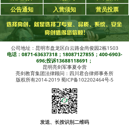
公告通知
入营须知
营员投票
公司地址：昆明市盘龙区白云路金尚俊园2栋1503
电话：0871-63637318；18087127855；400-6903-
696;投诉13688118691；
昆明亮剑军事夏令营
亮剑教育集团法律顾问：四川君合律师事务所
版权所有2014-2019 蜀ICP备102202464号-5
发送、长按识别二维码