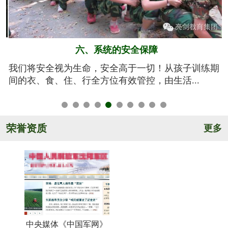
五、规范的军训基地
期
亮剑军事夏令营的训练基地训练设施设备齐全，军事
氛围浓厚，后勤保障完善，管理规范安全，纪...
荣誉资质
更多
中央媒体《中国军网》
《