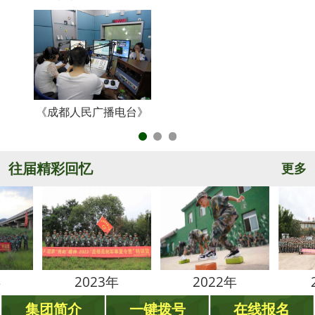
《成都人民广播电台》
央
往届精彩回忆
更多
2023年
2022年
2021
集团简介
一键拨号
在线报名