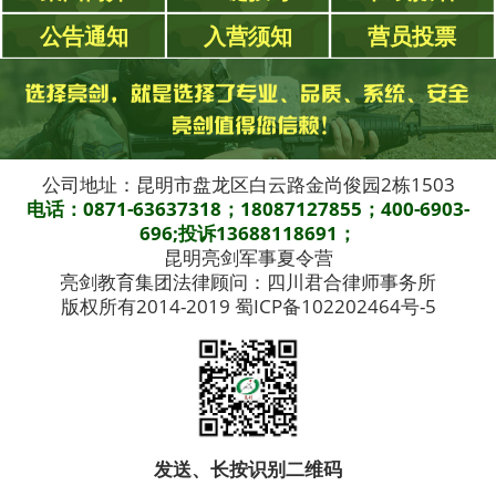
公告通知
入营须知
营员投票
公司地址：昆明市盘龙区白云路金尚俊园2栋1503
电话：0871-63637318；18087127855；400-6903-
696;投诉13688118691；
昆明亮剑军事夏令营
亮剑教育集团法律顾问：四川君合律师事务所
版权所有2014-2019 蜀ICP备102202464号-5
发送、长按识别二维码