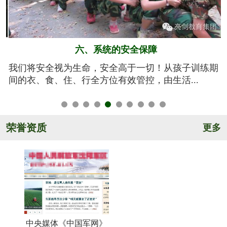
五、规范的军训基地
期
亮剑军事夏令营的训练基地训练设施设备齐全，军事
氛围浓厚，后勤保障完善，管理规范安全，纪...
荣誉资质
更多
中央媒体《中国军网》
《