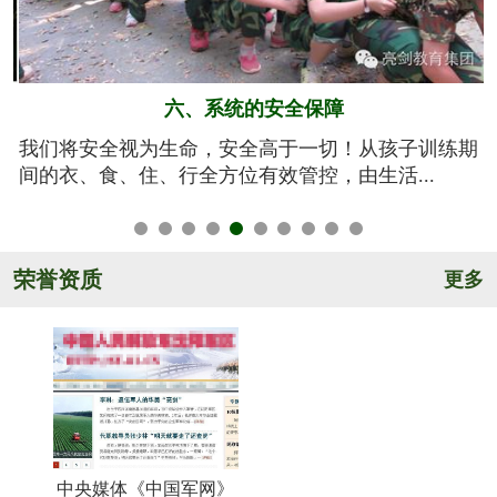
五、规范的军训基地
期
亮剑军事夏令营的训练基地训练设施设备齐全，军事
氛围浓厚，后勤保障完善，管理规范安全，纪...
荣誉资质
更多
中央媒体《中国军网》
《