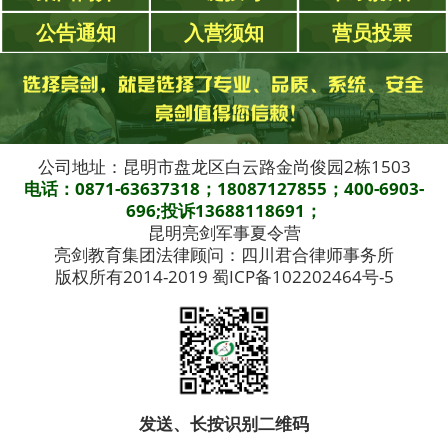
公告通知
入营须知
营员投票
公司地址：昆明市盘龙区白云路金尚俊园2栋1503
电话：0871-63637318；18087127855；400-6903-
696;投诉13688118691；
昆明亮剑军事夏令营
亮剑教育集团法律顾问：四川君合律师事务所
版权所有2014-2019 蜀ICP备102202464号-5
发送、长按识别二维码