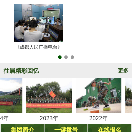
《成都人民广播电台》
央
往届精彩回忆
更多
2023年
2022年
20
集团简介
一键拨号
在线报名