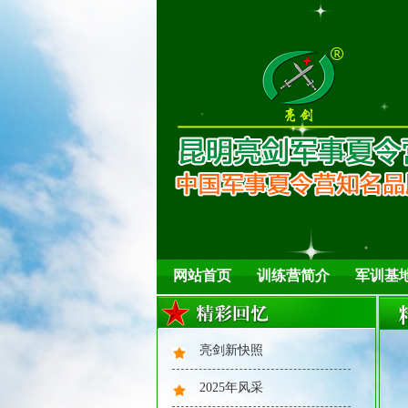
网站首页
训练营简介
军训基
亮剑新快照
2025年风采