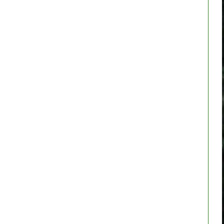
2025年风采：障碍训练
2025年风采：魔鬼训练