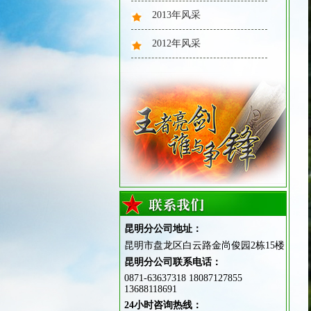
2013年风采
2025年风采：魔鬼训练
2012年风采
2025年风采：敬礼
昆明分公司地址：
昆明市盘龙区白云路金尚俊园2栋15楼
昆明分公司联系电话：
0871-63637318 18087127855
2025年风采：大合照
13688118691
24小时咨询热线：