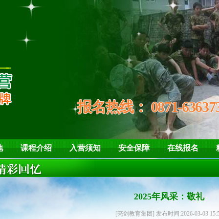
培养孩子“亮
学会自信
报名热线：
0871-63637
地
课程介绍
入营须知
安全保障
在线报名
2025年风采：敬礼
[亮剑教育集团] 发布时间:2026-03-03 15: