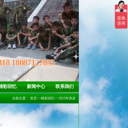
剑”精神
、坚强 懂得惜福、感恩
318 18087127855
精彩回忆
新闻中心
联系我们
当前位置：
首页
>>
精彩回忆
>>
2025年风采
53