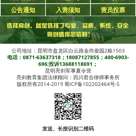
公告通知
入营须知
营员投票
公司地址：昆明市盘龙区白云路金尚俊园2栋1503
电话：0871-63637318；18087127855；400-6903-
696;投诉13688118691；
昆明亮剑军事夏令营
亮剑教育集团法律顾问：四川君合律师事务所
版权所有2014-2019 蜀ICP备102202464号-5
发送、长按识别二维码