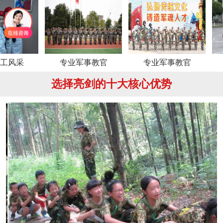
专业军事教官
专业军事教官
专业军
选择亮剑的十大核心优势