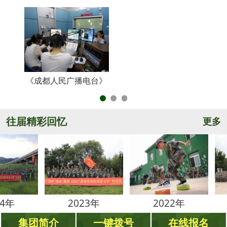
《成都人民广播电台》
央
往届精彩回忆
更多
2023年
2022年
20
集团简介
一键拨号
在线报名