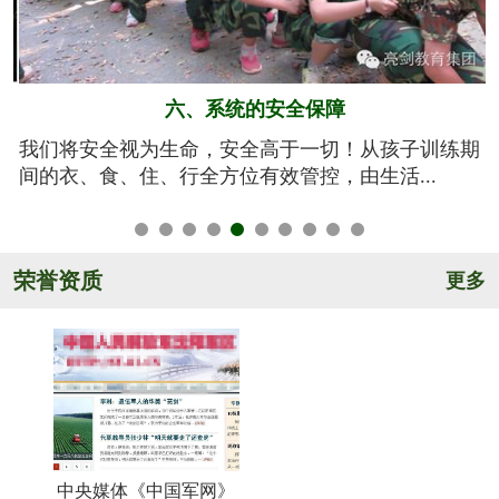
五、规范的军训基地
期
亮剑军事夏令营的训练基地训练设施设备齐全，军事
氛围浓厚，后勤保障完善，管理规范安全，纪...
荣誉资质
更多
中央媒体《中国军网》
《