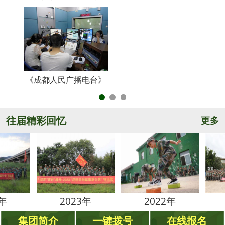
《成都人民广播电台》
央
往届精彩回忆
更多
2023年
2022年
202
集团简介
一键拨号
在线报名