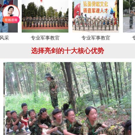
专业军事教官
专业军事教官
专业军事
选择亮剑的十大核心优势