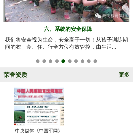
五、规范的军训基地
期
亮剑军事夏令营的训练基地训练设施设备齐全，军事
氛围浓厚，后勤保障完善，管理规范安全，纪...
荣誉资质
更多
中央媒体《中国军网》
《