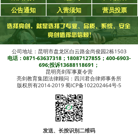
公告通知
入营须知
营员投票
公司地址：昆明市盘龙区白云路金尚俊园2栋1503
电话：0871-63637318；18087127855；400-6903-
696;投诉13688118691；
昆明亮剑军事夏令营
亮剑教育集团法律顾问：四川君合律师事务所
版权所有2014-2019 蜀ICP备102202464号-5
发送、长按识别二维码