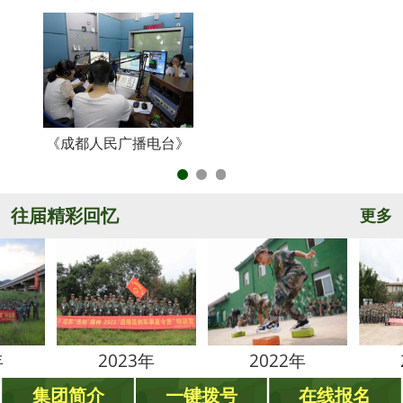
《成都人民广播电台》
央
往届精彩回忆
更多
2023年
2022年
2021
集团简介
一键拨号
在线报名