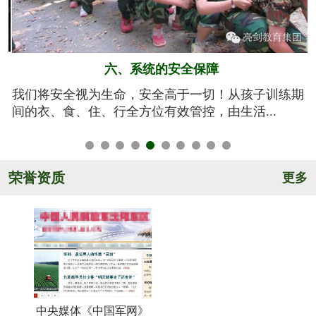
五、规范的军训基地
期
亮剑军事夏令营的训练基地训练设施设备齐全，军事
氛围浓厚，后勤保障完善，管理规范安全，纪...
荣誉资质
更多
中央媒体《中国军网》
《