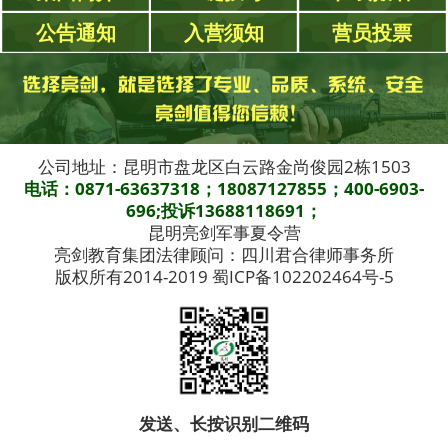
公告通知
入营须知
营员投票
公司地址：昆明市盘龙区白云路金尚俊园2栋1503
电话：0871-63637318；18087127855；400-6903-
696;投诉13688118691；
昆明亮剑军事夏令营
亮剑教育集团法律顾问：四川君合律师事务所
版权所有2014-2019 蜀ICP备102202464号-5
发送、长按识别二维码