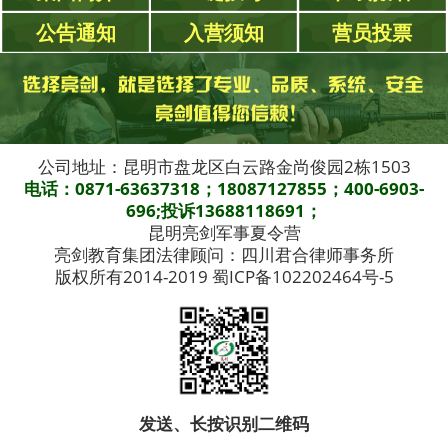
公告通知
入营须知
营员投票
公司地址：昆明市盘龙区白云路金尚俊园2栋1503
电话：0871-63637318；18087127855；400-6903-
696;投诉13688118691；
昆明亮剑军事夏令营
亮剑教育集团法律顾问：四川君合律师事务所
版权所有2014-2019 蜀ICP备102202464号-5
发送、长按识别二维码