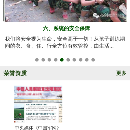
五、规范的军训基地
期
亮剑军事夏令营的训练基地训练设施设备齐全，军事
氛围浓厚，后勤保障完善，管理规范安全，纪...
荣誉资质
更多
中央媒体《中国军网》
《