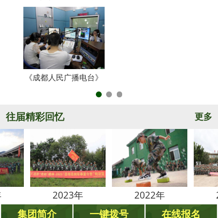
《成都人民广播电台》
央
往届精彩回忆
更多
2023年
2022年
2021
集团简介
一键拨号
在线报名