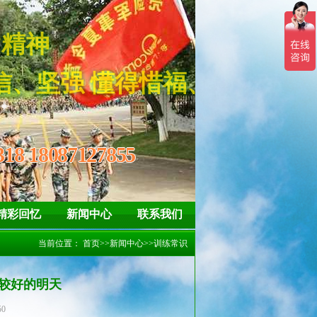
亮剑”精神
坚强 懂得惜福、感恩
318 18087127855
精彩回忆
新闻中心
联系我们
当前位置：
首页
>>
新闻中心
>>
训练常识
较好的明天
50