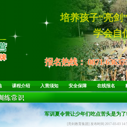
培养孩子“
学会自信、
报名热线：
0871-63637
地
课程介绍
入营须知
安全保障
在线报名
军训夏令营让少年们吃点苦头是为了
[亮剑教育集团] 发布时间:2017-03-03 14: