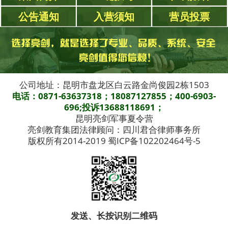
公告通知
入营须知
营员投票
公司地址：昆明市盘龙区白云路金尚俊园2栋1503
电话：0871-63637318；18087127855；400-6903-
696;投诉13688118691；
昆明亮剑军事夏令营
亮剑教育集团法律顾问：四川君合律师事务所
版权所有2014-2019 蜀ICP备102202464号-5
发送、长按识别二维码