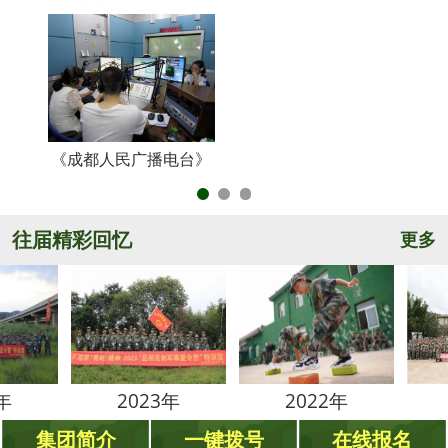
《成都人民广播电台》
央
往届精彩回忆
更多
2023年
2022年
2021
集团简介
一键拨号
在线报名