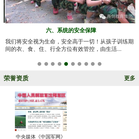
五、规范的军训基地
期
亮剑军事夏令营的训练基地训练设施设备齐全，军事
氛围浓厚，后勤保障完善，管理规范安全，纪...
荣誉资质
更多
中央媒体《中国军网》
《