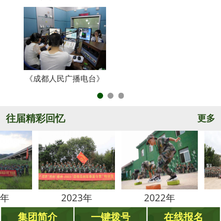
《成都人民广播电台》
央
往届精彩回忆
更多
2023年
2022年
202
集团简介
一键拨号
在线报名