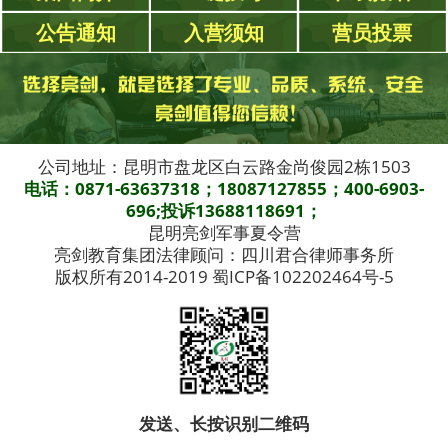
公告通知
入营须知
营员投票
公司地址：昆明市盘龙区白云路金尚俊园2栋1503
电话：0871-63637318；18087127855；400-6903-
696;投诉13688118691；
昆明亮剑军事夏令营
亮剑教育集团法律顾问：四川君合律师事务所
版权所有2014-2019 蜀ICP备102202464号-5
发送、长按识别二维码