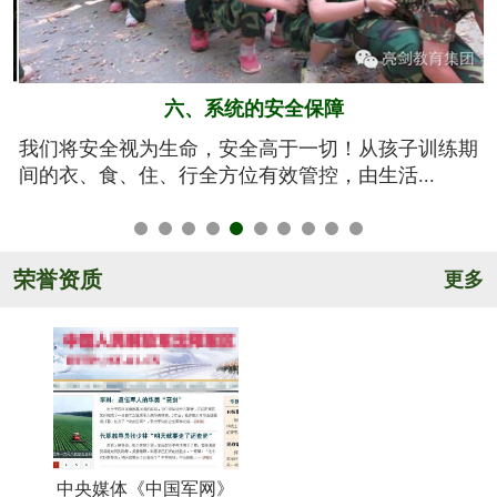
五、规范的军训基地
期
亮剑军事夏令营的训练基地训练设施设备齐全，军事
氛围浓厚，后勤保障完善，管理规范安全，纪...
荣誉资质
更多
中央媒体《中国军网》
《